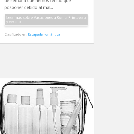
de semana que hemos tenido que
posponer debido al mal...
Leer más sobre Vacaciones a Roma. Primavera
y verano
Clasificado en:
Escapada romántica