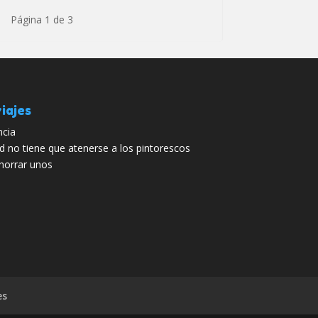
Página 1 de 3
iajes
ncia
d no tiene que atenerse a los pintorescos
ahorrar unos
es