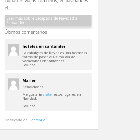
ciudad. Si viajas con niños, el Navipark es
el...
Leer más sobre Escapada de Navidad a
Santander
Últimos comentarios
hoteles en santander
La cabalgata de Reyes es una hermosa
forma de pasar el último día de
vacaciones en Santander.
Saludos.
Marlen
Bendiciones.
Me gustaría
visitar
estos lugares en
Navidad.
Saludos.
Clasificado en:
Cantabria