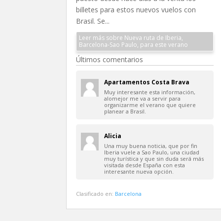
billetes para estos nuevos vuelos con
Brasil. Se...
Leer más sobre Nueva ruta de Iberia,
Barcelona-Sao Paulo, para este verano
Últimos comentarios
Apartamentos Costa Brava
Muy interesante esta información,
alomejor me va a servir para
organizarme el verano que quiere
planear a Brasil.
Alicia
Una muy buena noticia, que por fin
Iberia vuele a Sao Paulo, una ciudad
muy turística y que sin duda será más
visitada desde España con esta
interesante nueva opción.
Clasificado en:
Barcelona