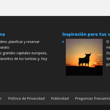
ana
Inspiración para tus v
res: planificar y reservar
El
barato
mu
s grandes capitales europeas,
Es
avoritos de los turistas y, hoy
Mo
po
r
Política de Privacidad
Publicidad
Preguntas frecuent