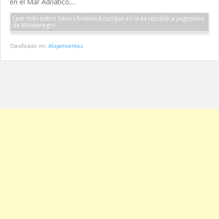
en el Mar Adriático....
Leer más sobre Varios hoteles boutique en la ex república yugoslava
de Montenegro
Clasificado en:
Alojamientos