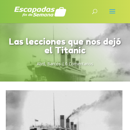
Las lecciones que nos dejó
el Titanic
Abril
,
Barcos
|
0 Comentarios