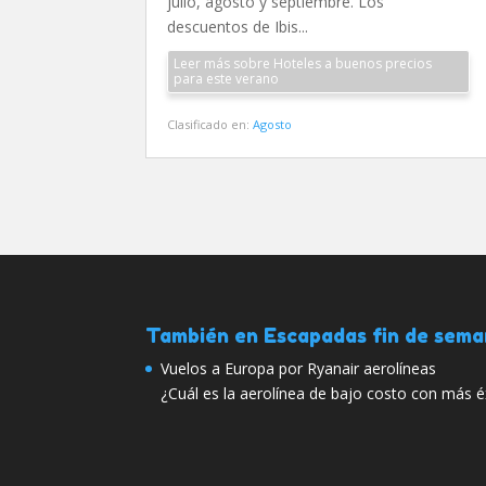
julio, agosto y septiembre. Los
descuentos de Ibis...
Leer más sobre Hoteles a buenos precios
para este verano
Clasificado en:
Agosto
También en Escapadas fin de sem
Vuelos a Europa por Ryanair aerolíneas
¿Cuál es la aerolínea de bajo costo con más 