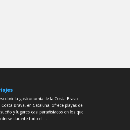
iajes
scubrir la gastronomía de la Costa Brava
 Costa Brava, en Cataluña, ofrece playas de
sueño y lugares casi paradisíacos en los que
rderse durante todo el …