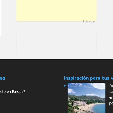
Publicidad
ana
Inspiración para tus v
De
éxito en Europa?
La
en
pe