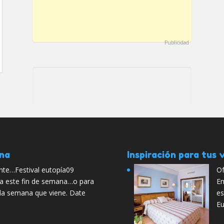
Publicidad
ana
Inspiración para tus v
nte…Festival eutopía09
Of
ra este fin de semana…o para
En
 la semana que viene. Date
es
Eu