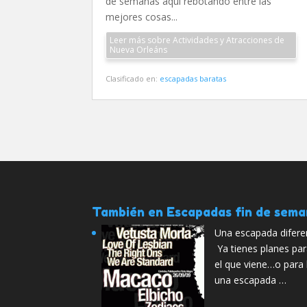
de semanas aquí rebotando entre las
mejores cosas...
Leer más sobre Actividades y Atracciones de
Nueva Orleáns
Clasificado en:
escapadas baratas
También en Escapadas fin de sem
Una escapada difere
Ya tienes planes pa
el que viene…o para
una escapada …