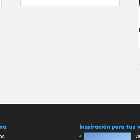
ana
Inspiración para tus v
rno
Va