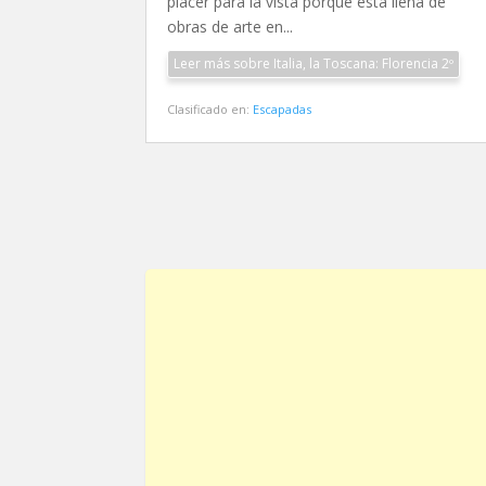
placer para la vista porque está llena de
obras de arte en...
Leer más sobre Italia, la Toscana: Florencia 2º
Clasificado en:
Escapadas