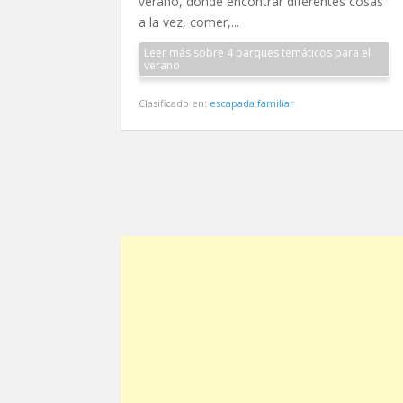
verano, donde encontrar diferentes cosas
a la vez, comer,...
Leer más sobre 4 parques temáticos para el
verano
Clasificado en:
escapada familiar