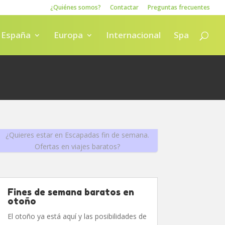
¿Quiénes somos?
Contactar
Preguntas frecuentes
España
Europa
Internacional
Spa
¿Quieres estar en Escapadas fin de semana.
Ofertas en viajes baratos?
Fines de semana baratos en
otoño
El otoño ya está aquí y las posibilidades de