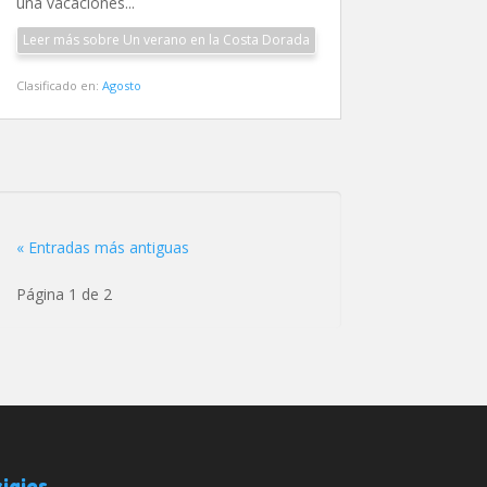
una vacaciones...
Leer más sobre Un verano en la Costa Dorada
Clasificado en:
Agosto
« Entradas más antiguas
Página 1 de 2
iajes