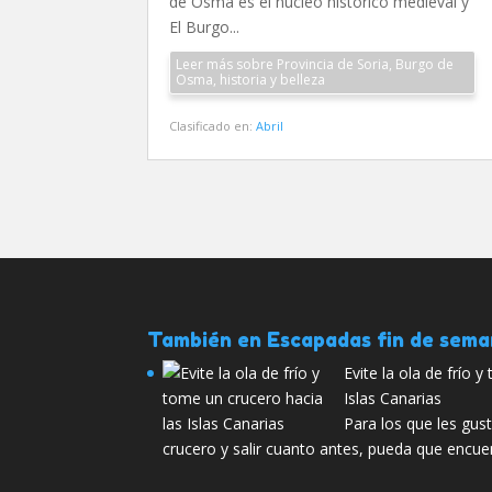
de Osma es el núcleo histórico medieval y
El Burgo...
Leer más sobre Provincia de Soria, Burgo de
Osma, historia y belleza
Clasificado en:
Abril
También en Escapadas fin de sem
Evite la ola de frío 
Islas Canarias
Para los que les gu
crucero y salir cuanto antes, pueda que encu