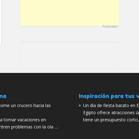
Publicidad
ana
Inspiración para tus v
y tome un crucero hacia las
Un día de fiesta barato en 
Egipto ofrece atracciones ún
sta tomar vacaciones en
tiene un presupuesto corto,
entren problemas con la ola …