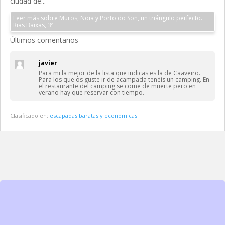
ciudad de...
Leer más sobre Muros, Noia y Porto do Son, un triángulo perfecto.
Rias Baixas, 3º
Últimos comentarios
javier
Para mi la mejor de la lista que indicas es la de Caaveiro.
Para los que os guste ir de acampada tenéis un camping. En
el restaurante del camping se come de muerte pero en
verano hay que reservar con tiempo.
Clasificado en:
escapadas baratas y económicas