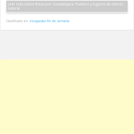
Leer más sobre Rutas por Guadalajara. Pueblos y lugares de interés
natural
Clasificado en:
escapadas fin de semana