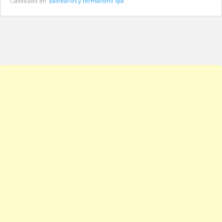
Clasificado en:
Balnearios y termalismo spa