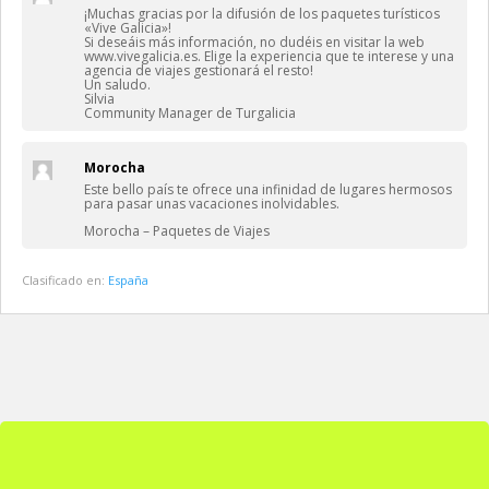
¡Muchas gracias por la difusión de los paquetes turísticos
«Vive Galicia»!
Si deseáis más información, no dudéis en visitar la web
www.vivegalicia.es. Elige la experiencia que te interese y una
agencia de viajes gestionará el resto!
Un saludo.
Silvia
Community Manager de Turgalicia
Morocha
Este bello país te ofrece una infinidad de lugares hermosos
para pasar unas vacaciones inolvidables.
Morocha – Paquetes de Viajes
Clasificado en:
España