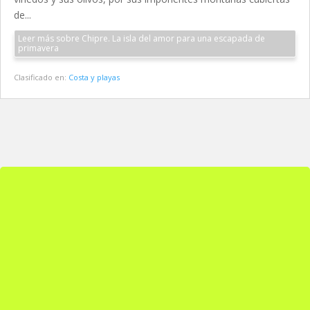
de...
Leer más sobre Chipre. La isla del amor para una escapada de
primavera
Clasificado en:
Costa y playas