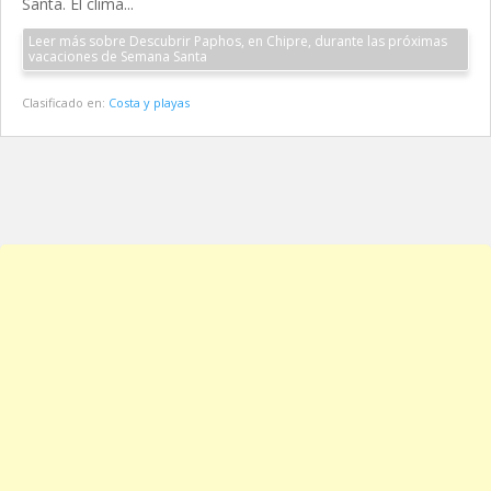
Santa. El clima...
Leer más sobre Descubrir Paphos, en Chipre, durante las próximas
vacaciones de Semana Santa
Clasificado en:
Costa y playas