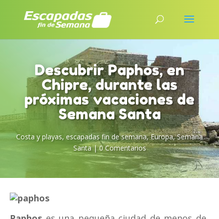
Descubrir Paphos, en
Chipre, durante las
próximas vacaciones de
Semana Santa
Costa y playas
,
escapadas fin de semana
,
Europa
,
Semana
Santa
|
0 Comentarios
Paphos
es una pequeña ciudad de menos de