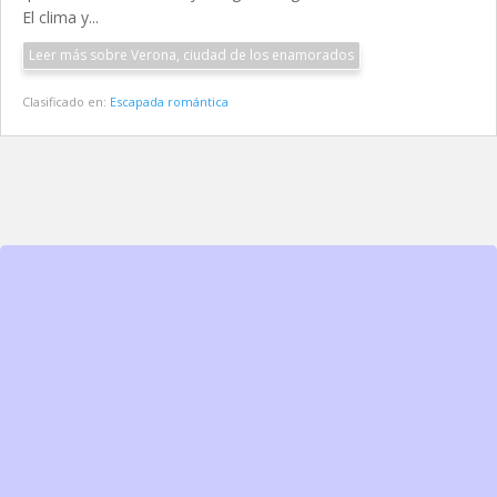
El clima y...
Leer más sobre Verona, ciudad de los enamorados
Clasificado en:
Escapada romántica