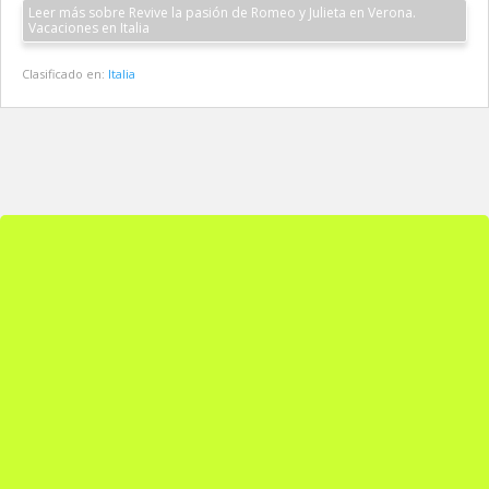
Leer más sobre Revive la pasión de Romeo y Julieta en Verona.
Vacaciones en Italia
Clasificado en:
Italia