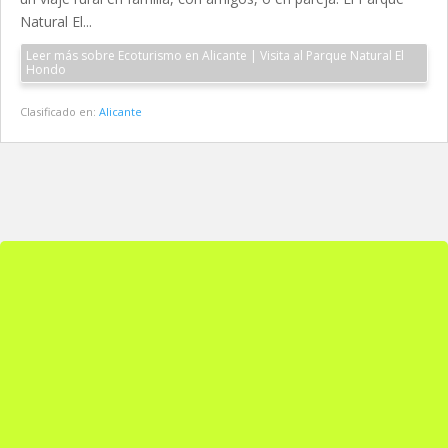
Natural El...
Leer más sobre Ecoturismo en Alicante | Visita al Parque Natural El
Hondo
Clasificado en:
Alicante