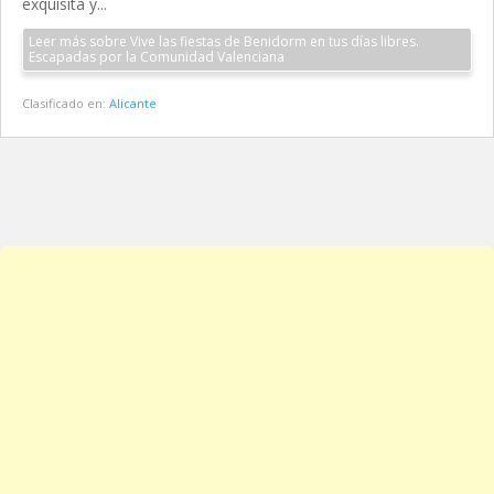
exquisita y...
Leer más sobre Vive las fiestas de Benidorm en tus días libres.
Escapadas por la Comunidad Valenciana
Clasificado en:
Alicante