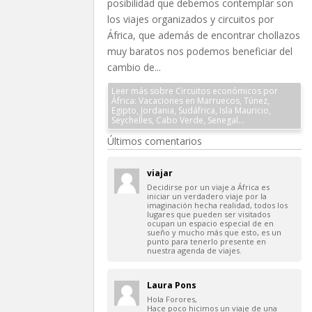
posibilidad que debemos contemplar son
los viajes organizados y circuitos por
África, que además de encontrar chollazos
muy baratos nos podemos beneficiar del
cambio de...
Leer más sobre Circuitos económicos por
África: Vacaciones en Marruecos, Túnez,
Egipto, Jordania, Sudáfrica, Isla Mauricio,
Seychelles, Cabo Verde, Senegal…
Últimos comentarios
viajar
Decidirse por un viaje a África es
iniciar un verdadero viaje por la
imaginación hecha realidad, todos los
lugares que pueden ser visitados
ocupan un espacio especial de en
sueño y mucho más que esto, es un
punto para tenerlo presente en
nuestra agenda de viajes.
Laura Pons
Hola Forores,
Hace poco hicimos un viaje de una