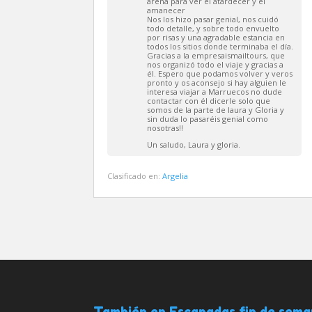
arena para ver el atardecer y el
amanecer
Nos los hizo pasar genial, nos cuidó
todo detalle, y sobre todo envuelto
por risas y una agradable estancia en
todos los sitios donde terminaba el día.
Gracias a la empresaismailtours, que
nos organizó todo el viaje y gracias a
él. Espero que podamos volver y veros
pronto y os aconsejo si hay alguien le
interesa viajar a Marruecos no dude
contactar con él dicerle solo que
somos de la parte de laura y Gloria y
sin duda lo pasaréis genial como
nosotras!!
Un saludo, Laura y gloria.
Clasificado en:
Argelia
También en Escapadas fin de sem