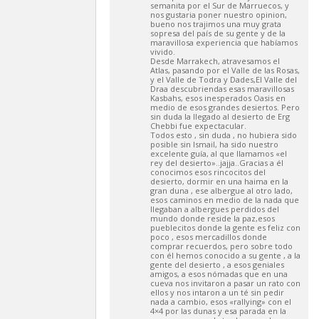
semanita por el Sur de Marruecos, y
nos gustaria poner nuestro opinion,
bueno nos trajimos una muy grata
sopresa del país de su gente y de la
maravillosa experiencia que habíamos
vivido.
Desde Marrakech, atravesamos el
Atlas, pasando por el Valle de las Rosas,
y el Valle de Todra y Dades,El Valle del
Draa descubriendas esas maravillosas
Kasbahs, esos inesperados Oasis en
medio de esos grandes desiertos. Pero
sin duda la llegado al desierto de Erg
Chebbi fue expectacular.
Todos esto , sin duda , no hubiera sido
posible sin Ismail, ha sido nuestro
excelente guía, al que llamamos «el
rey del desierto»..jajja..Gracias a él
conocimos esos rincocitos del
desierto, dormir en una haima en la
gran duna , ese albergue al otro lado,
esos caminos en medio de la nada que
llegaban a albergues perdidos del
mundo donde reside la paz,esos
pueblecitos donde la gente es feliz con
poco , esos mercadillos donde
comprar recuerdos, pero sobre todo
con él hemos conocido a su gente , a la
gente del desierto , a esos geniales
amigos, a esos nómadas que en una
cueva nos invitaron a pasar un rato con
ellos y nos intaron a un té sin pedir
nada a cambio, esos «rallying» con el
4×4 por las dunas y esa parada en la