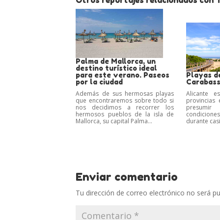
Otros reportajes relacionados con 
Palma de Mallorca, un
destino turístico ideal
para este verano. Paseos
Playas d
por la ciudad
Carabassi
Además de sus hermosas playas
Alicante 
que encontraremos sobre todo si
provincias
nos decidimos a recorrer los
presumi
hermosos pueblos de la isla de
condicion
Mallorca, su capital Palma...
durante casi
Enviar comentario
Tu dirección de correo electrónico no será pu