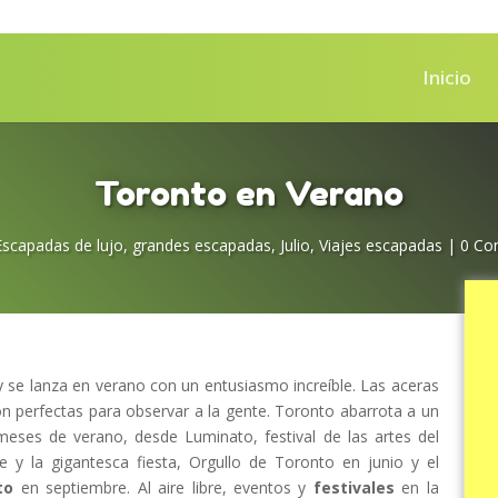
Inicio
Toronto en Verano
Escapadas de lujo
,
grandes escapadas
,
Julio
,
Viajes escapadas
|
0 Co
 y se lanza en verano con un entusiasmo increíble.
Las aceras
n perfectas para observar a la gente.
Toronto abarrota a un
meses de verano, desde Luminato, festival de las artes del
e y la
gigantesca fiesta, Orgullo de Toronto en junio y
el
to
en septiembre.
Al aire libre, eventos y
festivales
en la