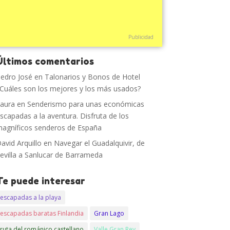
Publicidad
Últimos comentarios
edro José
en
Talonarios y Bonos de Hotel
Cuáles son los mejores y los más usados?
aura
en
Senderismo para unas económicas
scapadas a la aventura. Disfruta de los
agníficos senderos de España
avid Arquillo
en
Navegar el Guadalquivir, de
evilla a Sanlucar de Barrameda
Te puede interesar
escapadas a la playa
escapadas baratas Finlandia
Gran Lago
ruta del románico castellano
Valle Gran Rey