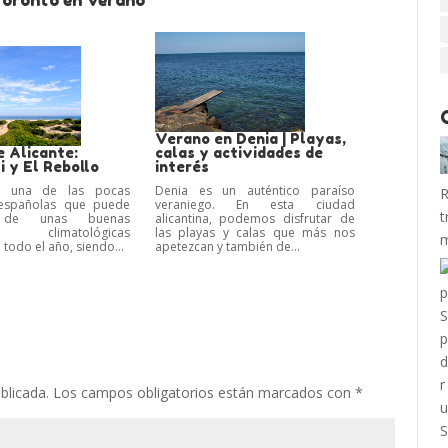
Toronto en Verano
Verano en Denia | Playas,
e Alicante:
calas y actividades de
 y El Rebollo
interés
es una de las pocas
Denia es un auténtico paraíso
R
 españolas que puede
veraniego. En esta ciudad
t
r de unas buenas
alicantina, podemos disfrutar de
es climatológicas
las playas y calas que más nos
m
 todo el año, siendo...
apetezcan y también de...
blicada.
Los campos obligatorios están marcados con
*