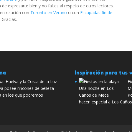
e expresarte bien y no faltes al respeto de otros lectores.
 en relación con
Toronto en Verano
o con
Escapadas fin de
. Gracias.
ana
Inspiración para tus v
a. Huelva y la Costa de la Luz
Fi
va posee rincones de belleza
M
ia en los que podremos
Po
hacen especial a Los Caños 