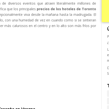
 de diversos eventos que atraen literalmente millones de
fica que los principales
precios de los hoteles de Toronto
xcepcionalmente viva desde la mañana hasta la madrugada.
El
do, con una humedad de vez en cuando como si se sintieran
er más calurosos en el centro y en lo alto son más fríos por
P
¿
L
e
m
D
S