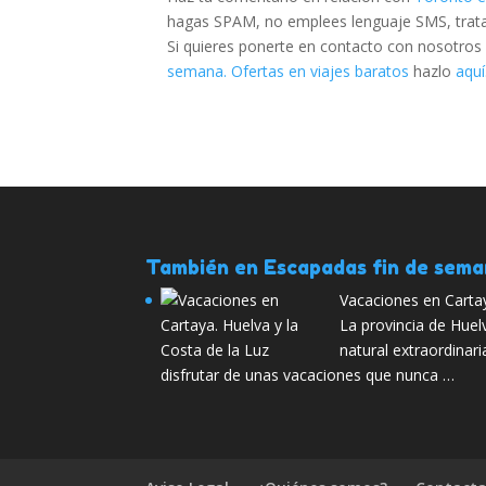
hagas SPAM, no emplees lenguaje SMS, trata d
Si quieres ponerte en contacto con nosotros
semana. Ofertas en viajes baratos
hazlo
aquí
También en Escapadas fin de sem
Vacaciones en Cartay
La provincia de Huel
natural extraordinar
disfrutar de unas vacaciones que nunca …