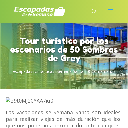
Tour turístico por los
escenarios de 50 Sombras
de Grey
escapadas románticas
,
Semana Santa
|
0 Comentarios
Las vacaciones se Semana Santa son ideales
para realizar viajes de más duración que los
que nos podemos permitir durante cualquier