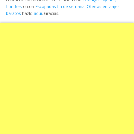
Londres
o con
Escapadas fin de semana. Ofertas en viajes
baratos
hazlo
aquí
. Gracias.