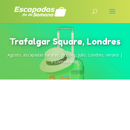
Trafalgar Square, Londres
Agosto
,
escapadas baratas
,
Hoteles
,
Julio
,
Londres
,
Verano
|
0 Comentarios