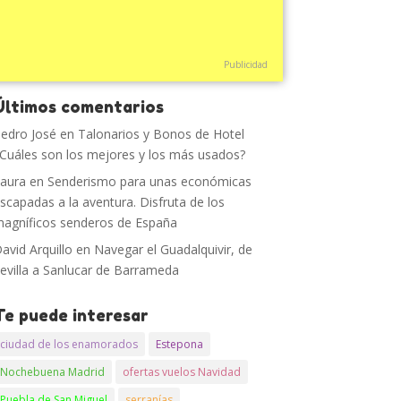
Publicidad
Últimos comentarios
edro José
en
Talonarios y Bonos de Hotel
Cuáles son los mejores y los más usados?
aura
en
Senderismo para unas económicas
scapadas a la aventura. Disfruta de los
agníficos senderos de España
avid Arquillo
en
Navegar el Guadalquivir, de
evilla a Sanlucar de Barrameda
Te puede interesar
ciudad de los enamorados
Estepona
Nochebuena Madrid
ofertas vuelos Navidad
Puebla de San Miguel
serranías