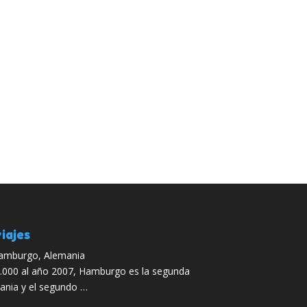
iajes
Hamburgo, Alemania
.000 al año 2007, Hamburgo es la segunda
ania y el segundo …