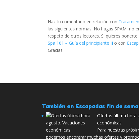
Haz tu comentario en relación con
Tratamient
las siguientes normas: No hagas SPAM, no emp
respeto de otros lectores. Si quieres ponert
Spa 101 – Guía del principiante II
o con
Escap
Gracias.
También en Escapadas fin de sem
Ofertas última hora
económicas
Para nuestras próxi
podemos encontrar muchas ofertas y promoc