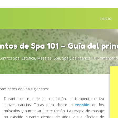
Inicio
tos de Spa 101 – Guía del princ
Centros Spa
,
Estética
,
Masajes
,
Spa
,
Spa y balnearios
|
0 Comentario
atamientos de Spa siguientes:
Durante un masaje de relajación, el terapeuta utiliza
suaves caricias físicas para liberar la
tensión
de los
músculos y aumentar la circulación. La terapia de masaje
ha existido durante cientos de años y sus efectos de