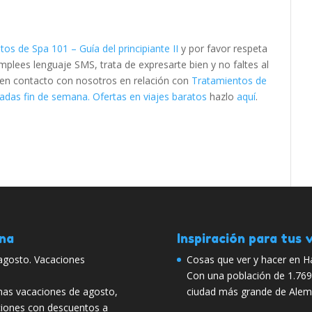
os de Spa 101 – Guía del principiante II
y por favor respeta
lees lenguaje SMS, trata de expresarte bien y no faltes al
e en contacto con nosotros en relación con
Tratamientos de
adas fin de semana. Ofertas en viajes baratos
hazlo
aquí
.
ana
Inspiración para tus v
 agosto. Vacaciones
Cosas que ver y hacer en 
Con una población de 1.769
mas vacaciones de agosto,
ciudad más grande de Alem
iones con descuentos a