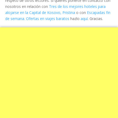
respeto de otros lectores. Si quieres ponerte en contacto con
nosotros en relación con
Tres de los mejores hoteles para
alojarse en la Capital de Kosovo, Pristina
o con
Escapadas fin
de semana. Ofertas en viajes baratos
hazlo
aquí
. Gracias.