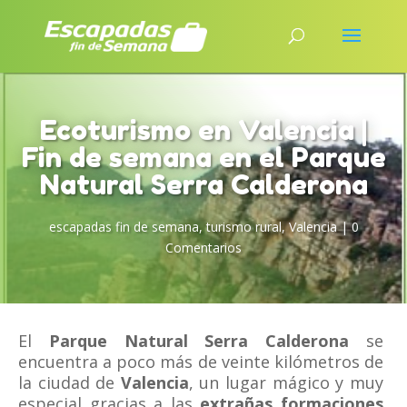
Ecoturismo en Valencia |
Fin de semana en el Parque
Natural Serra Calderona
escapadas fin de semana
,
turismo rural
,
Valencia
|
0
Comentarios
El
Parque Natural Serra Calderona
se
encuentra a poco más de veinte kilómetros de
la ciudad de
Valencia
, un lugar mágico y muy
especial gracias a las
extrañas formaciones