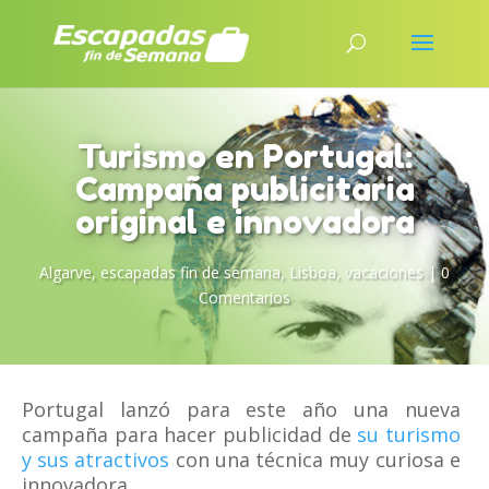
Turismo en Portugal:
Campaña publicitaria
original e innovadora
Algarve
,
escapadas fin de semana
,
Lisboa
,
vacaciones
|
0
Comentarios
Portugal lanzó para este año una nueva
campaña para hacer publicidad de
su turismo
y sus atractivos
con una técnica muy curiosa e
innovadora.