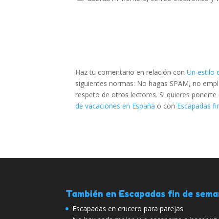
Haz tu comentario en relación con
Un estilo
siguientes normas: No hagas SPAM, no emplee
respeto de otros lectores. Si quieres ponert
de vacaciones en España
o con
Escapadas fi
También en Escapadas fin de sem
Escapadas en crucero para parejas