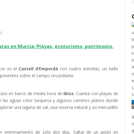
ad
tas en Murcia: Playas, ecoturismo, patrimonio,
cer es el
Castell d’Empordà
con cuatro estrellas, un bello
 imponentes sobre el campo circundante.
paseo en barco de media hora de
Ibiza
. Cuenta con playas de
r las aguas color turquesa y algunos caminos planos donde
xplorar una laguna de sal, una reserva natural y un mercadillo
R
V
d
n entrenamiento de sólo dos días. Saltar de un avión en