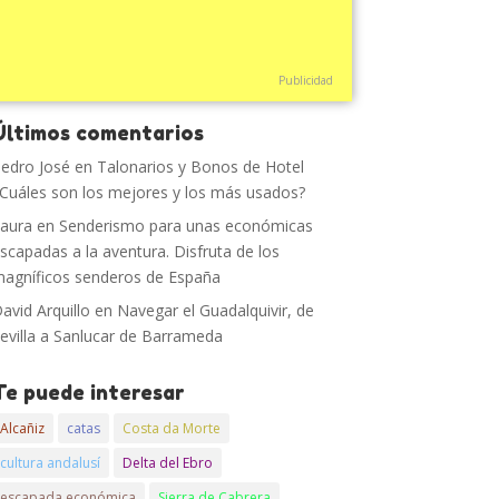
Publicidad
Últimos comentarios
edro José
en
Talonarios y Bonos de Hotel
Cuáles son los mejores y los más usados?
aura
en
Senderismo para unas económicas
scapadas a la aventura. Disfruta de los
agníficos senderos de España
avid Arquillo
en
Navegar el Guadalquivir, de
evilla a Sanlucar de Barrameda
Te puede interesar
Alcañiz
catas
Costa da Morte
cultura andalusí
Delta del Ebro
escapada económica
Sierra de Cabrera