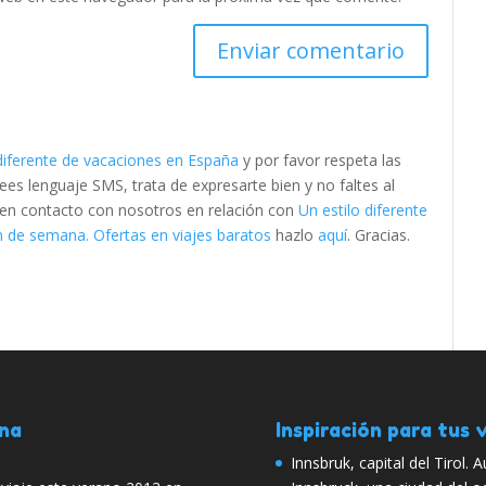
 diferente de vacaciones en España
y por favor respeta las
s lenguaje SMS, trata de expresarte bien y no faltes al
e en contacto con nosotros en relación con
Un estilo diferente
n de semana. Ofertas en viajes baratos
hazlo
aquí
. Gracias.
ana
Inspiración para tus v
Innsbruk, capital del Tirol. A