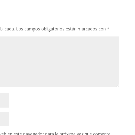
blicada.
Los campos obligatorios están marcados con
*
web en este navegador para la próxima vez que comente.