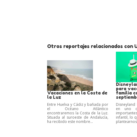
Otros reportajes relacionados con U
Disneylan
para vac
Vacaciones en la Costa de
familia c
la Luz
septiemb
Entre Huelva y Cádiz y bañada por
Disneyland 
el Océano Atlántico
en uno d
encontraremos la Costa de la Luz.
importan
Situada al suroeste de Andalucía,
infantil, l
ha recibido este nombre...
plantearnos 