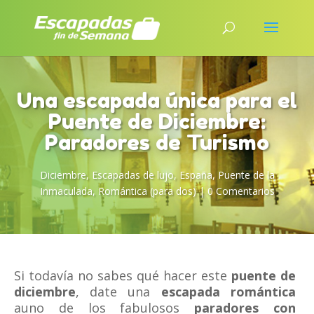
Una escapada única para el
Puente de Diciembre:
Paradores de Turismo
Diciembre
,
Escapadas de lujo
,
España
,
Puente de la
Inmaculada
,
Romántica (para dos)
|
0 Comentarios
Si todavía no sabes qué hacer este
puente de
diciembre
, date una
escapada romántica
auno de los fabulosos
paradores con