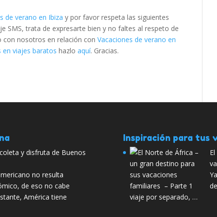
s de verano en Ibiza
y por favor respeta las siguientes
SMS, trata de expresarte bien y no faltes al respeto de
to con nosotros en relación con
Vacaciones de verano en
 en viajes baratos
hazlo
aquí
. Gracias.
ana
Inspiración para tus v
oleta y disfruta de Buenos
El
va
 americano no resulta
Ya
ómico, de eso no cabe
de
stante, América tiene
viaje por separado, …