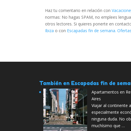
Haz tu comentario en relación con
Vacacione
normas: No hagas SPAM, no emplees lenguaje 
otros lectores. Si quieres ponerte en contac
Ibiza
o con
Escapadas fin de semana. Ofertas
También en Escapadas fin de sem
Apartamentos en Rec
Aires
Viajar al continente
especialmente econ
ninguna duda. No ob
muchísimo que …