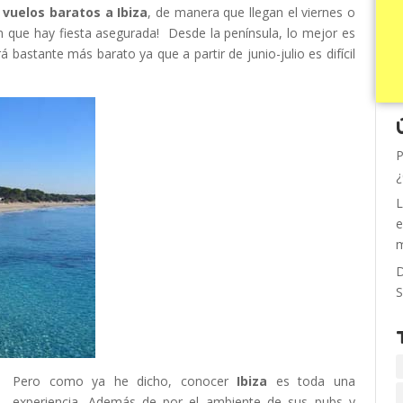
vuelos baratos a Ibiza
, de manera que llegan el viernes o
 que hay fiesta asegurada! Desde la península, lo mejor es
rá bastante más barato ya que a partir de junio-julio es difícil
P
¿
L
e
m
D
S
Pero como ya he dicho, conocer
Ibiza
es toda una
experiencia. Además de por el ambiente de sus pubs y