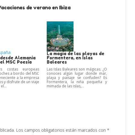
acaciones de verano en Ibiza
La magia de las playas de
 desde Alemania
Formentera, en Islas
del MSC Poesía
Baleares
as costas europeas
Las Islas Baleares son mágicas. ¿O
oches a bordo del MSC
conoces algún lugar donde mar,
eneciente a la empresa
playa y paisaje se confuden? Es
 y disfrute de un viaje
Formentera, la niña pequeña y
el...
mimada de las islas,...
blicada.
Los campos obligatorios están marcados con
*