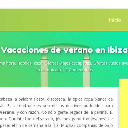
Inicio
Vacaciones de verano en Ibiza
ima hora
,
Hoteles
,
Ibiza
,
Ofertas viajes escapadas
,
Ofertas vuelos avi
(económicos)
|
0 Comentarios
abeza la palabra fiesta, discoteca, la típica ropa blanca de
ás. Es verdad que es uno de los destinos preferidos para
l
verano
, y con razón. No sólo gente llegada de la península,
ndo. Durante todo el verano, jóvenes (y no tan jóvenes) de
pasar el fin de semana a la isla. Muchas compañías de bajo