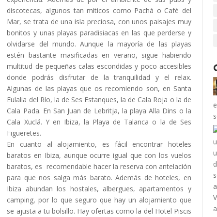
discotecas, algunos tan míticos como Pachá o Café del
Mar, se trata de una isla preciosa, con unos paisajes muy
bonitos y unas playas paradisiacas en las que perderse y
olvidarse del mundo. Aunque la mayoría de las playas
estén bastante masificadas en verano, sigue habiendo
multitud de pequeñas calas escondidas y poco accesibles
donde podrás disfrutar de la tranquilidad y el relax.
Algunas de las playas que os recomiendo son, en Santa
Eulalia del Río, la de Ses Estanques, la de Cala Roja o la de
e
Cala Pada. En San Juan de Lebritja, la playa Alla Dins o la
s
Cala Xuclá. Y en Ibiza, la Playa de Talanca o la de Ses
Figueretes.
En cuanto al alojamiento, es fácil encontrar hoteles
baratos en Ibiza, aunque ocurre igual que con los vuelos
baratos, es recomendable hacer la reserva con antelación
para que nos salga más barato. Además de hoteles, en
Ibiza abundan los hostales, albergues, apartamentos y
camping, por lo que seguro que hay un alojamiento que
se ajusta a tu bolsillo. Hay ofertas como la del Hotel Piscis