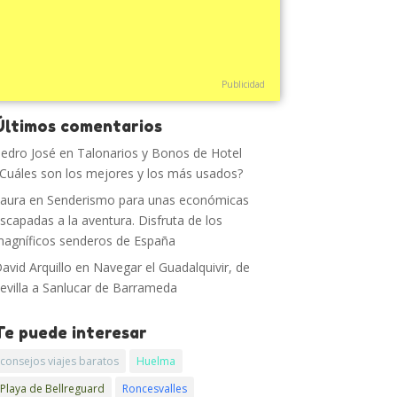
Publicidad
Últimos comentarios
edro José
en
Talonarios y Bonos de Hotel
Cuáles son los mejores y los más usados?
aura
en
Senderismo para unas económicas
scapadas a la aventura. Disfruta de los
agníficos senderos de España
avid Arquillo
en
Navegar el Guadalquivir, de
evilla a Sanlucar de Barrameda
Te puede interesar
consejos viajes baratos
Huelma
Playa de Bellreguard
Roncesvalles