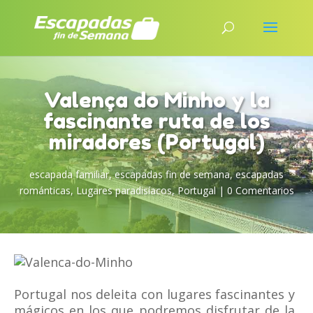
Valença do Minho y la
fascinante ruta de los
miradores (Portugal)
escapada familiar
,
escapadas fin de semana
,
escapadas
románticas
,
Lugares paradisíacos
,
Portugal
|
0 Comentarios
Portugal nos deleita con lugares fascinantes y
mágicos en los que podremos disfrutar de la