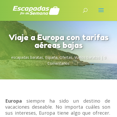
Viaje a Europa con tarifas
aéreas bajas
escapadas baratas
,
España
,
Ofertas
,
Vuelos baratos
|
0
Comentarios
Europa
siempre ha sido un destino de
vacaciones deseable. No importa cuáles son
sus intereses, Europa tiene algo que ofrecer.