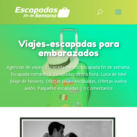
Viajes-escapadas para
embarazados
Agencias de viajes
,
Escapada barata
,
Escapada fin de semana
,
Escapada romántica
,
Escapadas última hora
,
Luna de Miel
(Viaje de Novios)
,
Ofertas viajes escapadas
,
Ofertas vuelos
avión
,
Paquetes escapadas
|
0 Comentarios