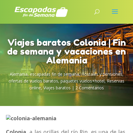
Viajes baratos Colonia | Fin
de semana y vacaciones en
Alemania
Alemania
,
escapadas fin de semana
,
Hostales y pensiones
,
ofertas de vuelos baratos
,
paquetes vuelos+hotel
,
Reservas
online
,
Viajes baratos
|
2 Comentarios
Colonia
, a las orillas del río Rin, es una de las