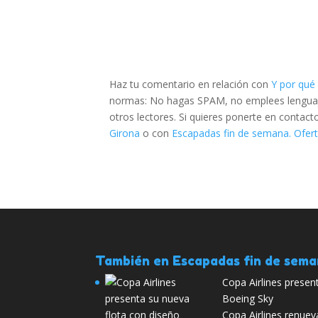
Haz tu comentario en relación con
Y por qué
normas: No hagas SPAM, no emplees lenguaje 
otros lectores. Si quieres ponerte en contac
Girona
o con
Escapadas fin de semana. Ofert
También en Escapadas fin de sem
Copa Airlines presen
Boeing Sky
Copa Airlines renuev