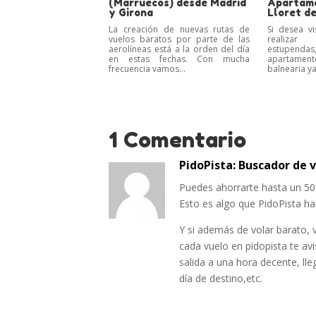
(Marruecos) desde Madrid
Apartame
y Girona
Lloret d
La creación de nuevas rutas de
Si desea vi
vuelos baratos por parte de las
realiza
aerolíneas está a la orden del día
estupendas,
en estas fechas. Con mucha
apartament
frecuencia vamos...
balnearia ya
1 Comentario
PidoPista: Buscador de 
Puedes ahorrarte hasta un 50
Esto es algo que PidoPista ha
Y si además de volar barato, 
cada vuelo en pidopista te av
salida a una hora decente, ll
día de destino,etc.