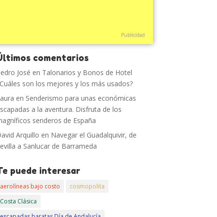
Publicidad
Últimos comentarios
edro José
en
Talonarios y Bonos de Hotel
Cuáles son los mejores y los más usados?
aura
en
Senderismo para unas económicas
scapadas a la aventura. Disfruta de los
agníficos senderos de España
avid Arquillo
en
Navegar el Guadalquivir, de
evilla a Sanlucar de Barrameda
Te puede interesar
aerolíneas bajo costo
cosmopolita
Costa Clásica
escapadas baratas Día de Andalucía