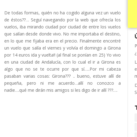
De todas formas, quién no ha cogido alguna vez un vuelo
de éstos??… Seguí navegando por la web que ofrecía los
vuelos, iba mirando ciudad por ciudad de entre los vuelos
que salían desde donde vivo. No me importaba el destino,
en lo que me fijaba era en el precio. Finalmente encontré
P
un vuelo que salía el viernes y volvía el domingo a Girona
¿
por 14 euros ida y vuelta!! (al final se ponían en 25) Yo vivo
en una ciudad de Andalucía, con lo cual el ir a Girona es
L
algo que no se te ocurre por que sí…..Por mi cabeza
e
pasaban varias cosas: Girona??? .. bueno, estuve allí de
m
pequeña, pero ni me acuerdo…allí no conozco a
D
nadie….qué me dirán mis amigos si les digo de ir allí ???….
S