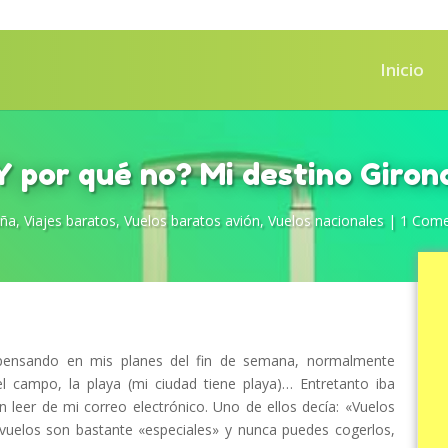
Inicio
Y por qué no? Mi destino Giron
uña
,
Viajes baratos
,
Vuelos baratos avión
,
Vuelos nacionales
|
1 Come
 pensando en mis planes del fin de semana, normalmente
el campo, la playa (mi ciudad tiene playa)… Entretanto iba
n leer de mi correo electrónico. Uno de ellos decía: «Vuelos
uelos son bastante «especiales» y nunca puedes cogerlos,