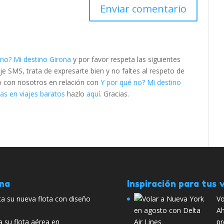
 no? Mi destino Girona
y por favor respeta las siguientes
SMS, trata de expresarte bien y no faltes al respeto de
to con nosotros en relación con
Y por qué no? Mi destino
as en viajes baratos
hazlo
aquí
. Gracias.
ana
Inspiración para tus v
ta su nueva flota con diseño
Vo
Ah
a su flota aérea en
pr