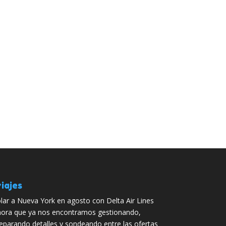
iajes
lar a Nueva York en agosto con Delta Air Lines
ora que ya nos encontramos gestionando,
eparando detalles y sondeando entre las ofertas