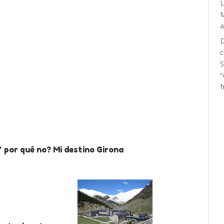
D
c
S
“
f
 por qué no? Mi destino Girona