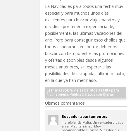
La Navidad es para todos una fecha muy
especial y para muchos unos días
excelentes para buscar viajes baratos y
decidirse por tener la experiencia de,
posiblemente, las últimas vacaciones del
año. Pero para conseguir esos chollos que
todos esperamos encontrar debemos
buscar con tiempo entre las promociones
y ofertas disponibles desde algunos
meses anteriores, sin esperar a las
posibilidades de escapadas último minuto,
en la que ya han mermado...
Leer más sobre Viajes baratos a Malta para
Nochebuena. Vuelos baratos con Ryanair
Últimos comentarios
Buscador apartamentos
Increíble isla Malta. Un verdadero oasis
en el Mediterráneo. Muy
recomendable su visita. Si os decidís