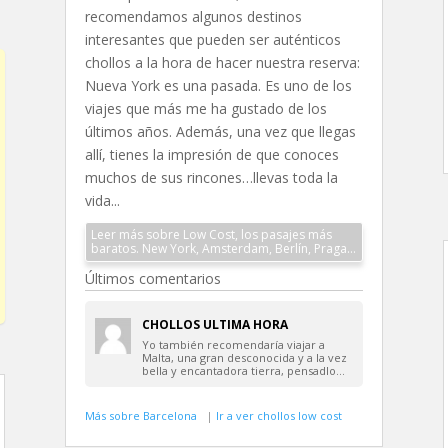
recomendamos algunos destinos
interesantes que pueden ser auténticos
chollos a la hora de hacer nuestra reserva:
Nueva York es una pasada. Es uno de los
viajes que más me ha gustado de los
últimos años. Además, una vez que llegas
allí, tienes la impresión de que conoces
muchos de sus rincones…llevas toda la
vida...
Leer más sobre Low Cost, los pasajes más
baratos. New York, Amsterdam, Berlín, Praga…
Últimos comentarios
CHOLLOS ULTIMA HORA
Yo también recomendaría viajar a
Malta, una gran desconocida y a la vez
bella y encantadora tierra, pensadlo…
Más sobre Barcelona
|
Ir a ver chollos low cost