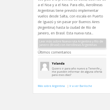
a el Noa y a el Nea. Para ello, Aerolíneas
Argentinas tiene previsto implementar
vuelos desde Salta, con escala en Puerto
de Iguazú y sin pasar por Buenos Aires
(Argentina) hasta la ciudad de Río de
Janeiro, en Brasil. Esta nueva ruta...
Leer más sobre Nueva ruta Argentina y Río de
Janeiro (Brasil) con Aerolíneas Argentinas
Últimos comentarios
Yolanda
Quiero ir para año nuevo a Tenerife ¿
me pueden informar de alguna oferta
para esos días?
Más sobre Argentina
|
Ir a ver Bariloche