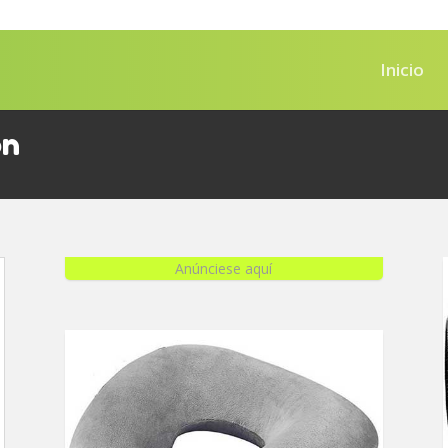
Inicio
ón
Anúnciese aquí