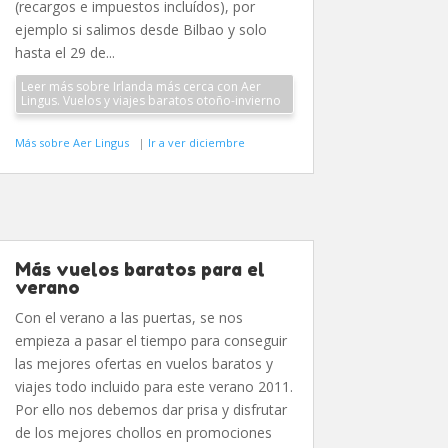
(recargos e impuestos incluídos), por
ejemplo si salimos desde Bilbao y solo
hasta el 29 de...
Leer más sobre Irlanda más cerca con Aer
Lingus. Vuelos y viajes baratos otoño-invierno
Más sobre Aer Lingus
|
Ir a ver diciembre
Más vuelos baratos para el
verano
Con el verano a las puertas, se nos
empieza a pasar el tiempo para conseguir
las mejores ofertas en vuelos baratos y
viajes todo incluido para este verano 2011.
Por ello nos debemos dar prisa y disfrutar
de los mejores chollos en promociones