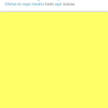
Ofertas en viajes baratos
hazlo
aquí
. Gracias.