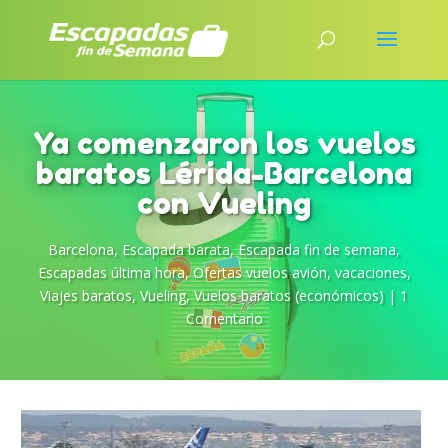
Ya comenzaron los vuelos
baratos Lérida-Barcelona
con Vueling
Barcelona
,
Escapada barata
,
Escapada fin de semana
,
Escapadas última hora
,
Ofertas vuelos avión
,
vacaciones
,
Viajes baratos
,
Vueling
,
Vuelos baratos (económicos)
|
1
Comentario