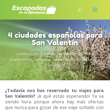
4 ciudades españolas para
San Valentín
Castilla y León
,
Córdoba
,
San Valentín (Día de los
Enamorados)
,
Tarragona
,
Toledo
,
Viajes románticos
|
1
Comentario
¿Todavía nos has reservado tu viajes para
San Valentín?
¡A qué estás esperando! Ya va
siendo hora porque ahora hay más ofertas
que nunca para gozar de ese viaje soñado con