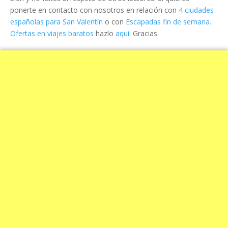
ponerte en contacto con nosotros en relación con
4 ciudades
españolas para San Valentín
o con
Escapadas fin de semana.
Ofertas en viajes baratos
hazlo
aquí
. Gracias.