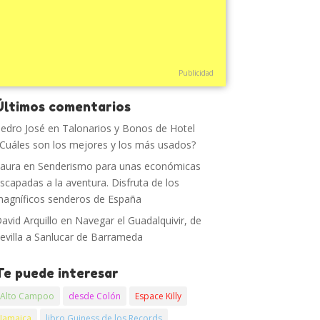
Publicidad
Últimos comentarios
edro José
en
Talonarios y Bonos de Hotel
Cuáles son los mejores y los más usados?
aura
en
Senderismo para unas económicas
scapadas a la aventura. Disfruta de los
agníficos senderos de España
avid Arquillo
en
Navegar el Guadalquivir, de
evilla a Sanlucar de Barrameda
Te puede interesar
Alto Campoo
desde Colón
Espace Killy
Jamaica
libro Guiness de los Records