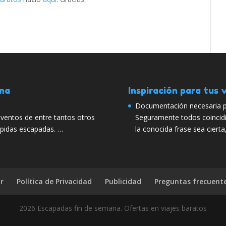
ana
Inspiración para tus v
Documentación necesaria pa
entos de entre tantos otros
Seguramente todos coincidi
ápidas escapadas. …
la conocida frase sea ciert
r
Política de Privacidad
Publicidad
Preguntas frecuent
2026 Escapadas fin de semana. Ofertas en viajes baratos