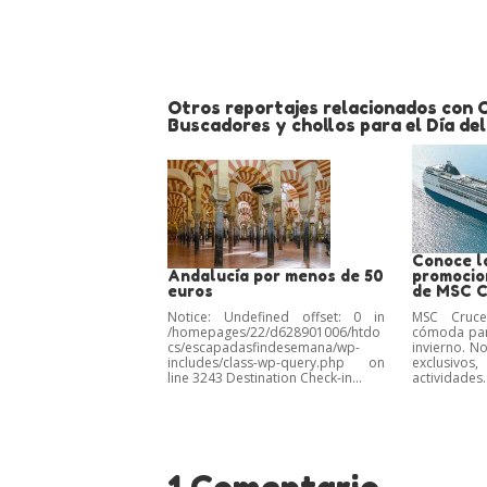
Otros reportajes relacionados con O
Buscadores y chollos para el Día del
Conoce l
Andalucía por menos de 50
promocio
euros
de MSC C
Notice: Undefined offset: 0 in
MSC Cruce
/homepages/22/d628901006/htdo
cómoda par
cs/escapadasfindesemana/wp-
invierno. No
includes/class-wp-query.php on
exclusivos
line 3243 Destination Check-in...
actividades..