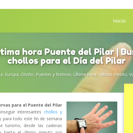
Inicio
tima hora Puente del Pilar | B
chollos para el Día del Pilar
ña
,
Europa
,
Otoño
,
Puentes y festivos
,
Última hora - último minuto
,
V
rvas para el Puente del Pilar
nseguir interesantes
chollos y
 y para todo este fin de semana
e turismo, desde las cadenas
n hasta el último minuto por