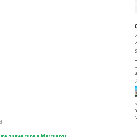
V
V
g
L
C
a
(
S
n
ad
ura nueva ruta a Marruecos