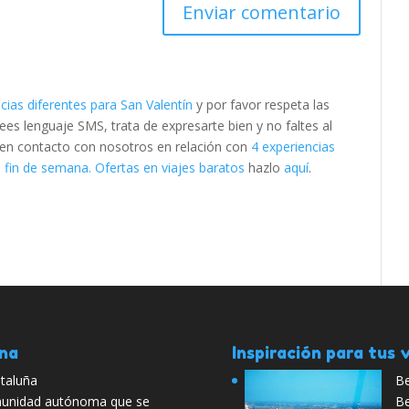
cias diferentes para San Valentín
y por favor respeta las
s lenguaje SMS, trata de expresarte bien y no faltes al
e en contacto con nosotros en relación con
4 experiencias
fin de semana. Ofertas en viajes baratos
hazlo
aquí
.
ana
Inspiración para tus v
taluña
Be
munidad autónoma que se
Be