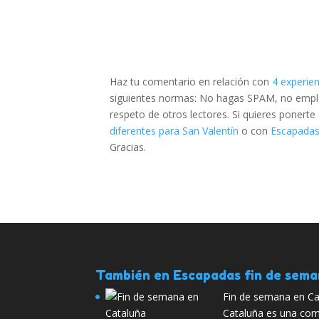
Haz tu comentario en relación con
4 experien
siguientes normas: No hagas SPAM, no emplee
respeto de otros lectores. Si quieres ponert
diferentes para San Valentín
o con
Escapadas 
Gracias.
También en Escapadas fin de sem
Fin de semana en Ca
Cataluña es una co