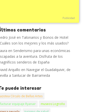
Publicidad
Últimos comentarios
edro José
en
Talonarios y Bonos de Hotel
Cuáles son los mejores y los más usados?
aura
en
Senderismo para unas económicas
scapadas a la aventura. Disfruta de los
agníficos senderos de España
avid Arquillo
en
Navegar el Guadalquivir, de
evilla a Sanlucar de Barrameda
Te puede interesar
azotea Círculo de Bellas Artes
facturar equipaje Ryanair
museos Logroño
sierra nevada
turismo de salud