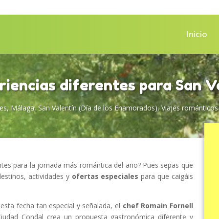
Inicio
riencias diferentes para San V
es
,
Málaga
,
San Valentín (Día de los Enamorados)
,
Viajes románticos
rentes para la jornada más romántica del año? Pues sepas que
estinos, actividades y
ofertas especiales
para que caigáis
 esta fecha tan especial y señalada, el
chef Romain Fornell
 Ciudad Condal crea un propuesta gastronómica diferente y