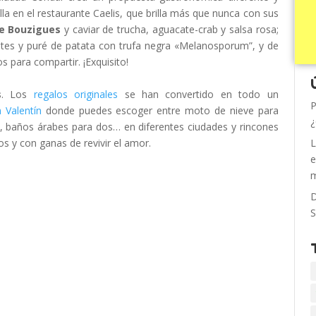
rella en el restaurante Caelis, que brilla más que nunca con sus
e Bouzigues
y caviar de trucha, aguacate-crab y salsa rosa;
otes y puré de patata con trufa negra «Melanosporum”, y de
s para compartir. ¡Exquisito!
s
. Los
regalos originales
se han convertido en todo un
P
 Valentín
donde puedes escoger entre moto de nieve para
¿
, baños árabes para dos… en diferentes ciudades y rincones
s y con ganas de revivir el amor.
L
e
m
D
S