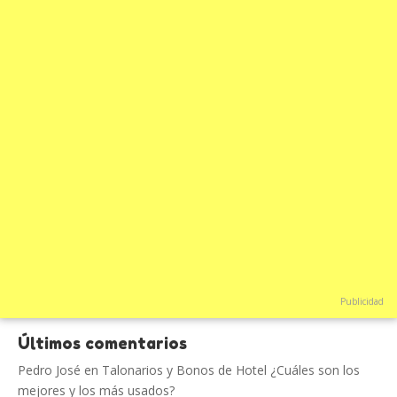
Publicidad
Últimos comentarios
Pedro José
en
Talonarios y Bonos de Hotel ¿Cuáles son los
mejores y los más usados?