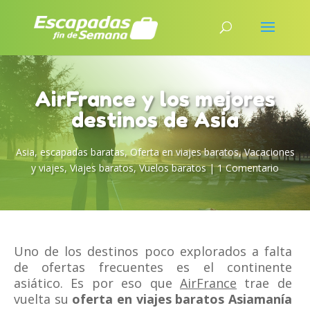
AirFrance y los mejores
destinos de Asia
Asia
,
escapadas baratas
,
Oferta en viajes baratos
,
Vacaciones
y viajes
,
Viajes baratos
,
Vuelos baratos
|
1 Comentario
Uno de los destinos poco explorados a falta
de ofertas frecuentes es el continente
asiático. Es por eso que
AirFrance
trae de
vuelta su
oferta en viajes baratos
Asiamanía