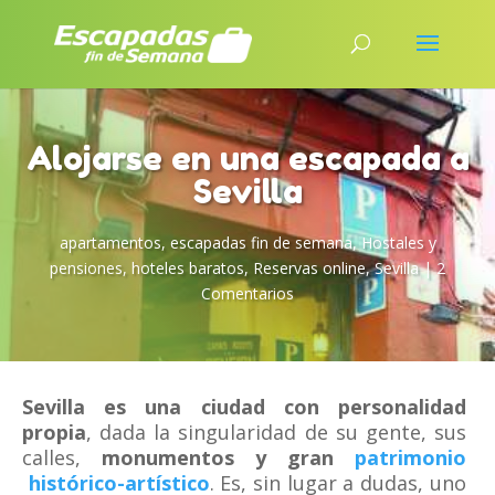
Alojarse en una escapada a
Sevilla
apartamentos
,
escapadas fin de semana
,
Hostales y
pensiones
,
hoteles baratos
,
Reservas online
,
Sevilla
|
2
Comentarios
Sevilla es una ciudad con personalidad
propia
, dada la singularidad de su gente, sus
calles,
monumentos y gran
patrimonio
histórico-artístico
. Es, sin lugar a dudas, uno