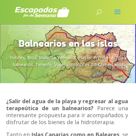
Balnearios en las islas
Hoteles
,
Ibiza
,
Mallorca
,
Menorca
,
Playas
,
Primavera
,
Spa y
balnearios
,
Tenerife
,
Viajes románticos
|
0 Comentarios
¿Salir del agua de la playa y regresar al agua
terapeútica de un balnearios?
Parece una
interesante propuesta para ir acompañados y
disfrutar de los bienes de la hidroterapia.
Tanto en
Islas Canarias como en Baleares
, se