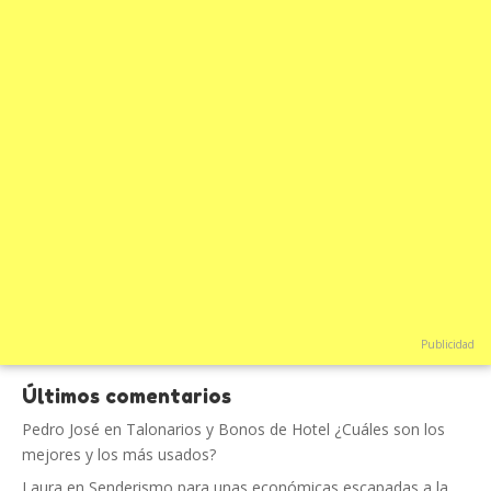
Publicidad
Últimos comentarios
Pedro José
en
Talonarios y Bonos de Hotel ¿Cuáles son los
mejores y los más usados?
Laura
en
Senderismo para unas económicas escapadas a la