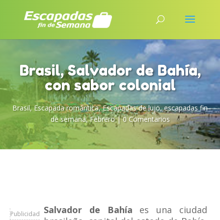
Brasil, Salvador de Bahía,
con sabor colonial
Brasil
,
Escapada romántica
,
Escapadas de lujo
,
escapadas fin
de semana
,
Febrero
|
0 Comentarios
Salvador de Bahía
es una ciudad
Publicidad