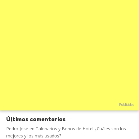
Publicidad
Últimos comentarios
Pedro José
en
Talonarios y Bonos de Hotel ¿Cuáles son los
mejores y los más usados?