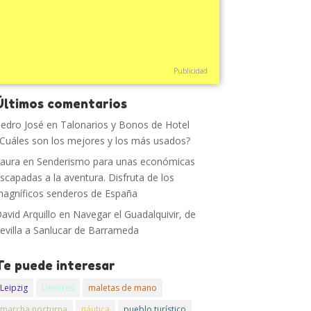
Publicidad
Últimos comentarios
edro José
en
Talonarios y Bonos de Hotel
Cuáles son los mejores y los más usados?
aura
en
Senderismo para unas económicas
scapadas a la aventura. Disfruta de los
agníficos senderos de España
avid Arquillo
en
Navegar el Guadalquivir, de
evilla a Sanlucar de Barrameda
Te puede interesar
Leipzig
Liencres
maletas de mano
marcha nocturna
náutica
pueblo turístico