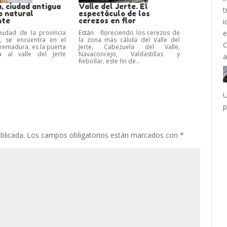
, ciudad antigua
Valle del Jerte. El
o natural
espectáculo de los
nte
cerezos en flor
ciudad de la provincia
Están floreciendo los cerezos de
, se encuentra en el
la zona más cálida del Valle del
tremadura, es la puerta
Jerte, Cabezuela del Valle,
 al valle del Jerte
Navaconcejo, Valdastillas y
.
Rebollar, este fin de...
U
p
blicada.
Los campos obligatorios están marcados con
*