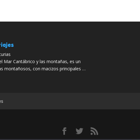
iajes
turias
 el Mar Cantábrico y las montañas, es un
mas montañosos, con macizos principales …
es