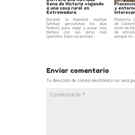
llena de Historia viajando
Plasencia
a una casa rural en
y entorn
Extremadura
interesa
Durante la Navidad, muchas
Plasencia, 
familias aprovechan los días
de Cáceres
festivos para viajar y pasar más
norte de Ex
tiempo con sus seres más
de entrada
queridos. Estas vacaciones...
aunque no..
Enviar comentario
Tu dirección de correo electrónico no será pu