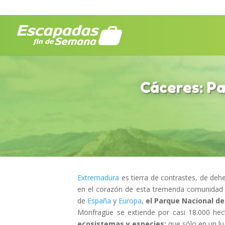
Cáceres: P
Extremadura
es tierra de contrastes, de dehe
en el corazón de esta tremenda comunidad
de
España
y
Europa
,
el Parque Nacional d
Monfragüe se extiende por casi 18.000 h
ecosistemas y especies;
que sólo en un lu