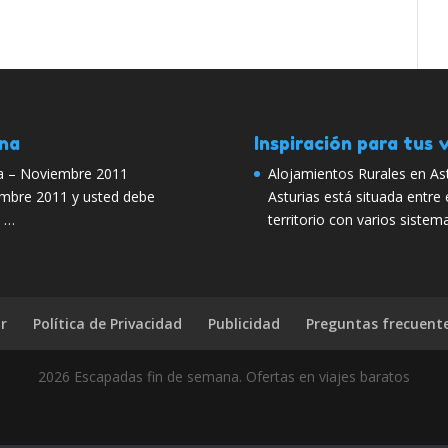
ana
Inspiración para tus v
na – Noviembre 2011
Alojamientos Rurales en As
embre 2011 y usted debe
Asturias está situada entre
e …
territorio con varios siste
r
Política de Privacidad
Publicidad
Preguntas frecuent
2026 Escapadas fin de semana. Ofertas en viajes baratos