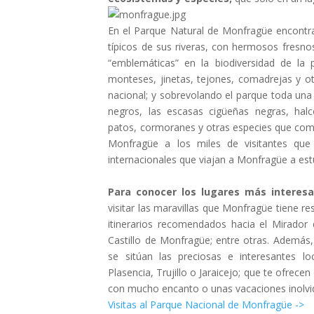
En el Parque Natural de Monfragüe encontra
típicos de sus riveras, con hermosos fresnos
“emblemáticas” en la biodiversidad de la p
monteses, jinetas, tejones, comadrejas y ot
nacional; y sobrevolando el parque toda una
negros, las escasas cigüeñas negras, halco
patos, cormoranes y otras especies que com
Monfragüe a los miles de visitantes que
internacionales que viajan a Monfragüe a est
Para conocer los lugares más interes
visitar las maravillas que Monfragüe tiene re
itinerarios recomendados hacia el Mirador d
Castillo de Monfragüe; entre otras. Además,
se sitúan las preciosas e interesantes lo
Plasencia, Trujillo o Jaraicejo; que te ofrece
con mucho encanto o unas vacaciones inolvid
Visitas al Parque Nacional de Monfragüe ->