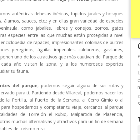
mos auténticas dehesas ibéricas, tupidos jarales y bosques
, álamos, sauces, etc.; y en ellas gran variedad de especies
enínsula, como jabalíes, liebres y conejos, zorros, gatos
ras especies entre las que muchas están protegidas a nivel
 enciclopedia de rapaces, impresionantes colonias de buitres
nes peregrinos, águilas imperiales, culebreras, gavilanes,
P
ponen uno de los atractivos que más cautivan del Parque de
¿
 cada año visitan la zona, y a los numerosos expertos
udiar su fauna.
L
e
antes del parque
, podemos seguir alguna de sus rutas y
m
servado para ti. Partiendo desde Villareal, podemos hacer los
D
e la Portilla, al Puerto de la Serrana, al Cerro Gimio o al
S
 para hospedarnos y completar tu viaje, cercanos al parque
calidades de Torrejón el Rubio, Malpartida de Plasencia,
n otras muchas alternativas y atractivos para un fin de semana
ables de turismo rural.