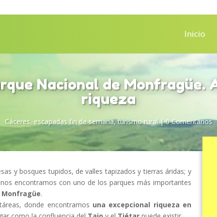
Inicio
arque Nacional de Monfragüe. A
riqueza
Cáceres
,
escapadas fin de semana
,
turismo rural
|
0 Comentarios
sas y bosques tupidos, de valles tapizados y tierras áridas; y
 nos encontramos con uno de los parques más importantes
e Monfragüe
.
ectáreas, donde encontramos
una excepcional riqueza en
gar como la confluencia del
Tajo
y el
Tiétar
puede existir.