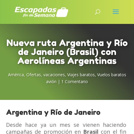
Nueva ruta Argentina y Río
de Janeiro (Brasil) con
Aerolíneas Argentinas
América
,
Ofertas
,
vacaciones
,
Viajes baratos
,
Vuelos baratos
avión
|
1 Comentario
Argentina y Río de Janeiro
Desde hace ya un mes se vienen haciendo
campañas de promoción en
Brasil
con el fin