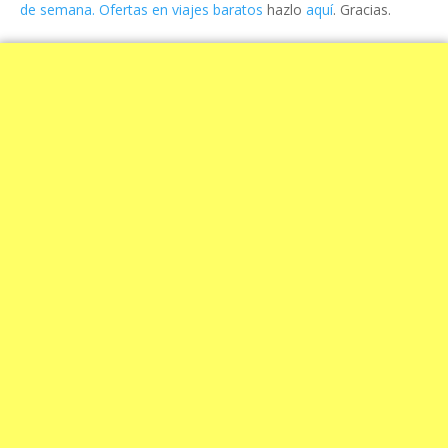
de semana. Ofertas en viajes baratos
hazlo
aquí
. Gracias.