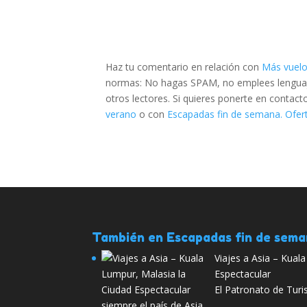
Haz tu comentario en relación con
Más vuelo
normas: No hagas SPAM, no emplees lenguaje 
otros lectores. Si quieres ponerte en contac
verano
o con
Escapadas fin de semana. Ofert
También en Escapadas fin de sem
Viajes a Asia – Kual
Espectacular
El Patronato de Tur
siempre el país de Asia.