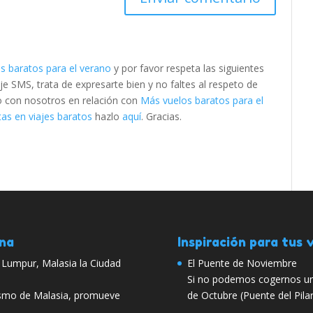
s baratos para el verano
y por favor respeta las siguientes
SMS, trata de expresarte bien y no faltes al respeto de
to con nosotros en relación con
Más vuelos baratos para el
as en viajes baratos
hazlo
aquí
. Gracias.
ana
Inspiración para tus v
a Lumpur, Malasia la Ciudad
El Puente de Noviembre
Si no podemos cogernos un
ismo de Malasia, promueve
de Octubre (Puente del Pil