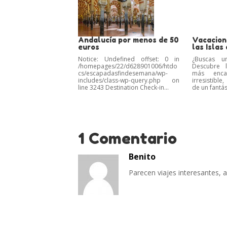
Andalucía por menos de 50
Vacacion
euros
las Islas
Notice: Undefined offset: 0 in
¿Buscas u
/homepages/22/d628901006/htdo
Descubre l
cs/escapadasfindesemana/wp-
más enc
includes/class-wp-query.php on
irresistible
line 3243 Destination Check-in...
de un fantást
1 Comentario
Benito
Parecen viajes interesantes, a