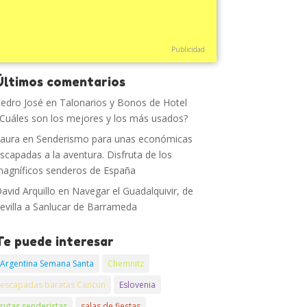
Publicidad
Últimos comentarios
edro José
en
Talonarios y Bonos de Hotel
Cuáles son los mejores y los más usados?
aura
en
Senderismo para unas económicas
scapadas a la aventura. Disfruta de los
agníficos senderos de España
avid Arquillo
en
Navegar el Guadalquivir, de
evilla a Sanlucar de Barrameda
Te puede interesar
Argentina Semana Santa
Chemnitz
escapadas baratas Cancun
Eslovenia
rutas senderistas
salas de fiestas