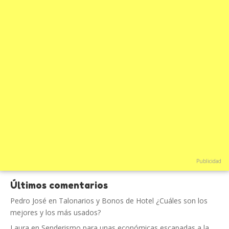
Publicidad
Últimos comentarios
Pedro José
en
Talonarios y Bonos de Hotel ¿Cuáles son los
mejores y los más usados?
Laura
en
Senderismo para unas económicas escapadas a la