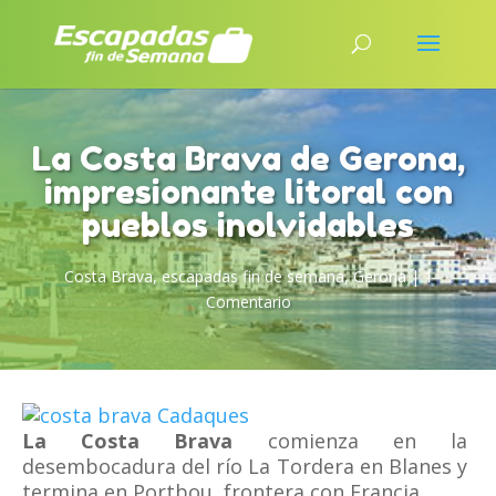
La Costa Brava de Gerona,
impresionante litoral con
pueblos inolvidables
Costa Brava
,
escapadas fin de semana
,
Gerona
|
1
Comentario
La Costa Brava
comienza en la
desembocadura del río La Tordera en Blanes y
termina en Portbou, frontera con Francia.