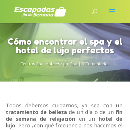
Cómo encontrar el spa y el
hotel de lujo perfectos
Centros Spa
,
Hoteles spa
,
Spa
|
0 Comentarios
Todos debemos cuidarnos, ya sea con un
tratamiento de belleza
de un día o de un
fin
de semana de relajación
en un
hotel de
lujo
. Pero ¿con qué frecuencia nos hacemos el