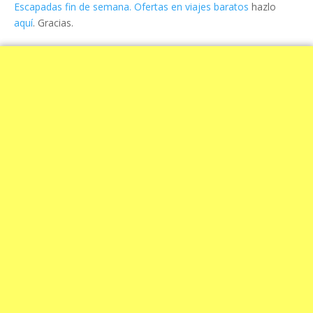
Escapadas fin de semana. Ofertas en viajes baratos
hazlo
aquí
. Gracias.