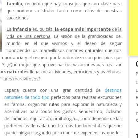
familia
, recuerda que hay consejos que son clave para
que podamos disfrutar tanto como ellos de nuestras
vacaciones.
La infancia
es, quizás,
la etapa más importante
de la
vida de una persona
. La visión de la grandiosidad del
mundo en el que vivimos y el deseo de seguir
conociendo los maravillosos rincones naturales que nos
portancia y el respeto por la naturaleza son principios que
a. Y, ¿Qué mejor que aprovechar tus vacaciones para realizar
sos naturales
llenas de actividades, emociones y aventuras,
P
liares maravillosos?
¿
España cuenta con una gran cantidad de
destinos
L
naturales de todo tipo
perfectos para realizar excursiones
e
en familia, organizar rutas para explorar la naturaleza y
m
alternativas para todos los gustos. Senderismo, ciclismo
D
de caminos, equitación, ornitología…, todo depende de las
S
preferencias de cada uno. Lo más fundamental es que no
quede ningún segundo por cubrir de experiencias que les