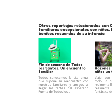
Otros reportajes relacionados con 
familiares excepcionales con niños.
bonitos recuerdos de su infancia
Fin de semana de Todos
los Santos. Un encuentro
Razones 
familiar
niños un 
Todos conocemos la cita anual
Viajar con
que supone en reencuentro con
todo un d
nuestros familiares y amigos al
realmente ll
llegar las fechas del esperado
realmen
Puente de Todos los...
fantástica d