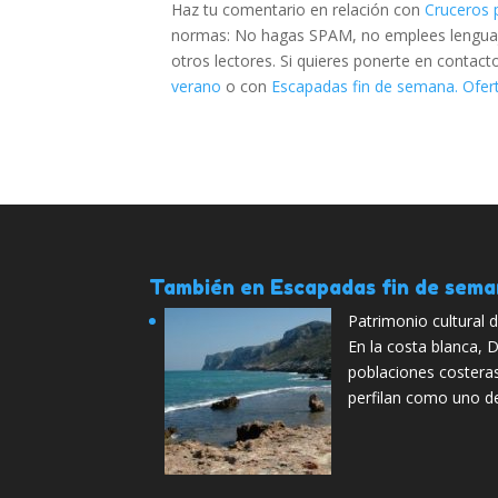
Haz tu comentario en relación con
Cruceros 
normas: No hagas SPAM, no emplees lenguaje 
otros lectores. Si quieres ponerte en contac
verano
o con
Escapadas fin de semana. Ofert
También en Escapadas fin de sem
Patrimonio cultural 
En la costa blanca, 
poblaciones costera
perfilan como uno d