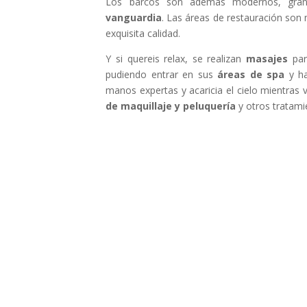
Los barcos son además modernos, gran
vanguardia
. Las áreas de restauración son
exquisita calidad.
Y si quereis relax, se realizan
masajes
para
pudiendo entrar en sus
áreas de spa
y ha
manos expertas y acaricia el cielo mientras v
de maquillaje y peluquería
y otros tratami