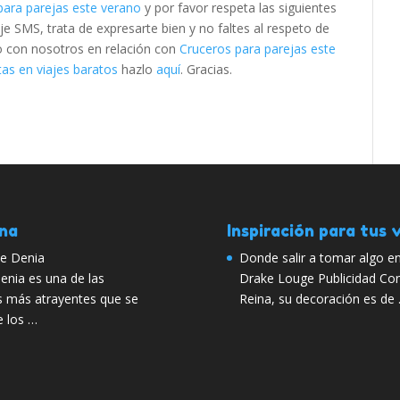
para parejas este verano
y por favor respeta las siguientes
SMS, trata de expresarte bien y no faltes al respeto de
to con nosotros en relación con
Cruceros para parejas este
as en viajes baratos
hazlo
aquí
. Gracias.
ana
Inspiración para tus v
de Denia
Donde salir a tomar algo e
Denia es una de las
Drake Louge Publicidad Con u
s más atrayentes que se
Reina, su decoración es de
e los …