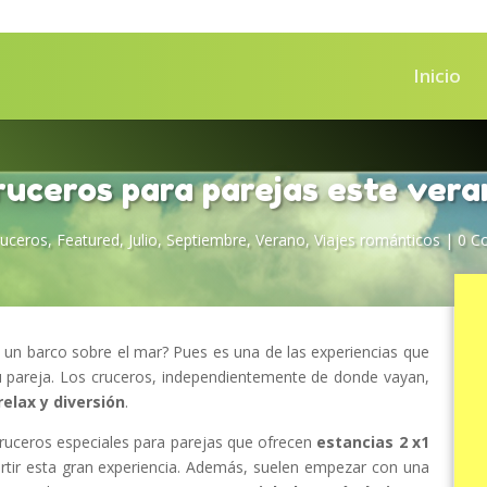
Inicio
ruceros para parejas este vera
ruceros
,
Featured
,
Julio
,
Septiembre
,
Verano
,
Viajes románticos
|
0 C
un barco sobre el mar? Pues es una de las experiencias que
u pareja. Los cruceros, independientemente de donde vayan,
relax y diversión
.
ruceros especiales para parejas que ofrecen
estancias 2 x1
tir esta gran experiencia. Además, suelen empezar con una