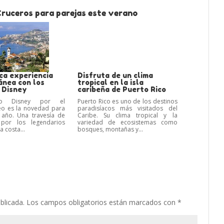
Cruceros para parejas este verano
ca experiencia
Disfruta de un clima
ánea con los
tropical en la isla
 Disney
caribeña de Puerto Rico
ro Disney por el
Puerto Rico es uno de los destinos
eo es la novedad para
paradisíacos más visitados del
 año. Una travesía de
Caribe. Su clima tropical y la
or los legendarios
variedad de ecosistemas como
a costa...
bosques, montañas y...
blicada.
Los campos obligatorios están marcados con
*