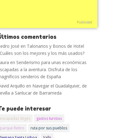
Publicidad
Últimos comentarios
edro José
en
Talonarios y Bonos de Hotel
Cuáles son los mejores y los más usados?
aura
en
Senderismo para unas económicas
scapadas a la aventura. Disfruta de los
agníficos senderos de España
avid Arquillo
en
Navegar el Guadalquivir, de
evilla a Sanlucar de Barrameda
Te puede interesar
escapadas Sitges
gastos turistas
parque Retiro
ruta por sus pueblos
Semana Santa Lisboa
Valls