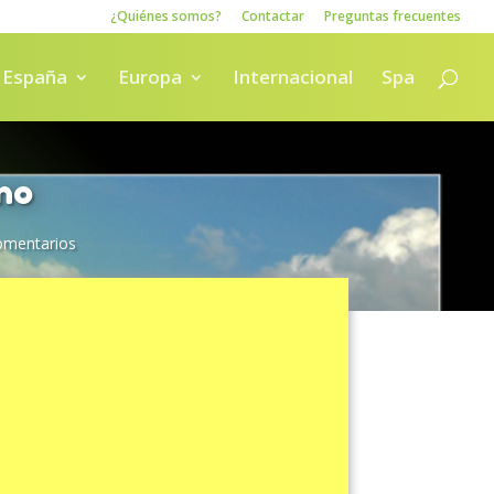
¿Quiénes somos?
Contactar
Preguntas frecuentes
España
Europa
Internacional
Spa
no
omentarios